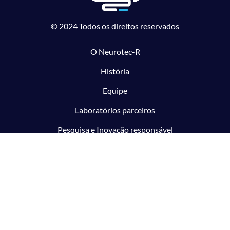
© 2024 Todos os direitos reservados
O Neurotec-R
História
Equipe
Laboratórios parceiros
Pesquisa e Inovação responsável
O CTMM
Conecte
Notícias
Linhas de Pesquisa
Aviso Legal