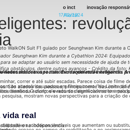
o inct
inovação responsá
17/12/2024
Alerta!
eligentes: revoluç
ia
ador Seunghwan Kim durante a Cybathlon 2024: Equipado co
 para se adaptar ao usuário sem necessidade de ajuda de te
ifica obstáculos, dentre outros avanços - Crédito da foto:
“Elisium” (2013), “G.I Joe” (2009) ou “RoboCop” (1987). Na vida real eles não costumam ter armas. São aliados das pessoas, princip
 muitos usuários. Além disso, a personalização necessária para diferentes perfis biomecânicos demanda esforços e recursos significativo
vida real
xoesqueletos inteligentes promovem uma revolução na mobilidade e na independência.
de e independência.