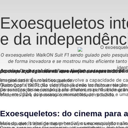
Exoesqueletos int
e da independênc
O exoesqueleto WalkON Suit F1 sendo guiado pelo pesquis
de forma inovadora e se mostrou muito eficiente tanto
ident
Aqueles “trajes robóticos” que ajudam pessoas com dificuldades motoras a se movimentarem estão evoluindo. A neurotecnologia tem um papel importante nesse processo e chegou dando uma forcinha aos portadores de necessidades especiais. Exoesqueletos inteligentes promovem revolução da mobilidade e da independência. Conheça aqui dois dos vários avanços na área em 2024.
Imagine um traje robótico que devolve a capacidade de caminhar, correr e até subir escadas. Parece coisa de filme de ficção científica, mas a ciência já transformou essa ideia em realidade. É um exoesqueleto.
Quem gosta de ficção científica já deve ter feito a relação com os acessórios usados em filmes como “No Limite do Amanhã” (2014), 
Os avanços nesse campo já são muitos, mas há ainda grandes desafios. O custo elevado de desenvolvimento e produção limita o acesso para
Maa, em 2024, dois avanços marcantes, um produto e uma pesquisa, mostram novas perspectivas para a criação de dispositivos que possam ser cada vez mais acessíveis e eficientes para as pessoas com mobilidade reduzida.
Exoesqueletos: do cinema para a 
Mais do que “trajes de super-heróis”, os exoesqueletos são dispositivos robóticos vestíveis que aumentam ou substituem funções locomotoras. Com toda a certeza e
Com o avanço das tecnologias e da engenharia, eles têm ganhado espaço no campo da reabilitação e no aprimoramento das capacidades físicas humanas. Assim, também se tornam uma promessa concreta de mobilida