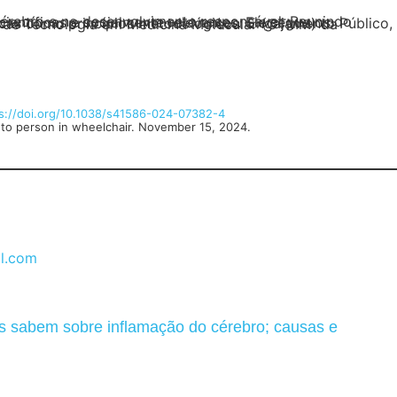
s://doi.org/10.1038/s41586-024-07382-4
to person in wheelchair. November 15, 2024.
l.com
as sabem sobre inflamação do cérebro; causas e