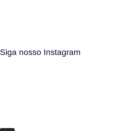
Siga nosso Instagram
O Neurotec-R
História
Equipe
Laboratórios parceiros
Pesquisa e Inovação responsável
O CTMM
Conecte
Notícias
Linhas de Pesquisa
Aviso Legal