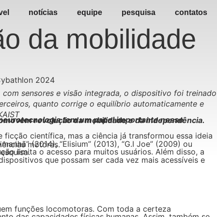
vel
notícias
equipe
pesquisa
contatos
ão da mobilidade
m sensores e visão integrada, o dispositivo foi treinado
rceiros, quanto corrige o equilíbrio automaticamente e
 KAIST
almente das com deficiências motoras.
s em mais pesquisa.