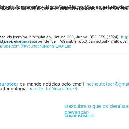
ance via learning in simulation. Nature 630, Junho, 353–359 (2024).
http
 people regain independence – Wearable robot can actually walk over 
regain-independence
outube.com/@KyoungchulKong_EXO-Lab
eurotecr
ou mande notícias pelo email
inctneutotecr@gmai
rotecnologia
no site do NeuroTec-R
.
Descubra o que os cientist
prevenção
CLIQUE PARA LER