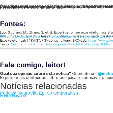
O Instituto Nacional de Ciência e Tecnologia em Neurotecnologia Responsável (NeuroTec-R) tem foco no estudo do cérebro e no desenvolvimento responsável. Reunindo pesquisadores do Brasil e do exterior, seu propósito é ir além, no que se refere a promover inovações e descobertas científicas e socialmente relevantes. Ele segue os princípios da Pesquisa e Inovação Responsáveis (PIR), que por conseguinte se orienta por seis grandes agendas públicas como princípios metodológicos: Engajamento Público, Ética, Igualdade de Gênero, Educação em Ciência, Acesso Aberto e Governança. Em resumo, sua sede fica no Centro de Tecnologia em Medicina Molecular (CTMM) da Faculdade de Medicina da UFMG.
Fontes:
Luo, S., Jiang, M., Zhang, S. et al. Experiment-free exoskeleton assist
Kurt Knutsson, CyberGuy Report Fox News. Exoskeleton helps paralyzed
https://www.foxnews.com/tech/exoskeleton-helps-paralyzed-people-
Exoskeleton Lab @ KAIST. @KyoungchulKong_EXO-Lab.
https://www.y
Texto:
Marcus Vinicius dos Santos – jornalista CTMM Medicina UFMG
Fala comigo, leitor!
Qual sua opinião sobre esta notícia?
Comente em
@inctn
Explore mais conteúdos sobre pesquisa responsável e neu
Notícias relacionadas
Podcast NeuroVila Ep. 08 temporada 1
CLIQUE PARA LER