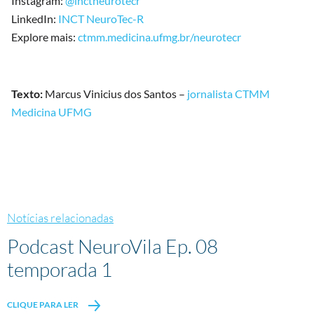
Instagram:
@inctneurotecr
LinkedIn:
INCT NeuroTec-R
Explore mais:
ctmm.medicina.ufmg.br/neurotecr
Texto:
Marcus Vinicius dos Santos –
jornalista CTMM
Medicina UFMG
Notícias relacionadas
Podcast NeuroVila Ep. 08
temporada 1
CLIQUE PARA LER