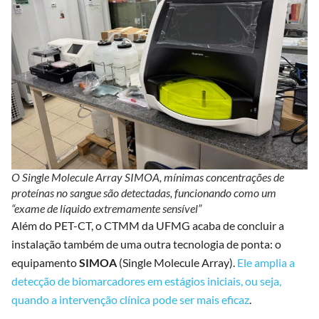
O Single Molecule Array SIMOA, mínimas concentrações de
proteínas no sangue são detectadas, funcionando como um
“exame de líquido extremamente sensível”
Além do PET-CT, o CTMM da UFMG acaba de concluir a
instalação também de uma outra tecnologia de ponta: o
equipamento
SIMOA
(Single Molecule Array).
Ele amplia a
detecção de biomarcadores em estágios iniciais, ou seja,
quando a intervenção clínica pode ser mais eficaz
.