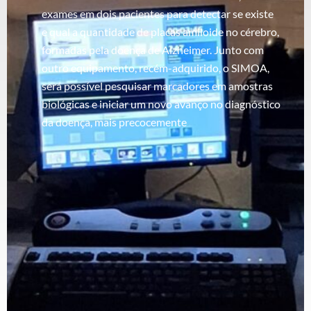
exames em dois pacientes para detectar se existe
e qual a quantidade de placas amiloide no cérebro,
formadas pela doença de Alzheimer. Junto com
outro equipamento, recém-adquirido, o SIMOA,
será possível pesquisar marcadores em amostras
biológicas e iniciar um novo avanço no diagnóstico
da doença, mais precocemente