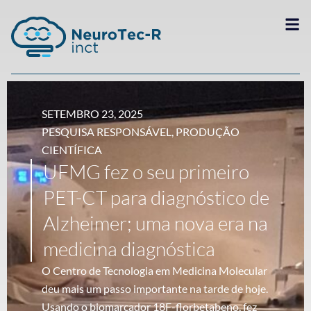
SETEMBRO 23, 2025
PESQUISA RESPONSÁVEL
,
PRODUÇÃO
CIENTÍFICA
UFMG fez o seu primeiro
PET-CT para diagnóstico de
Alzheimer; uma nova era na
medicina diagnóstica
O Centro de Tecnologia em Medicina Molecular
deu mais um passo importante na tarde de hoje.
Usando o biomarcador 18F-florbetabeno, fez