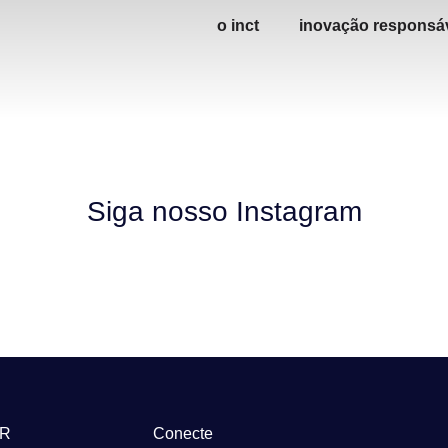
o inct
inovação responsá
Siga nosso Instagram
-R
Conecte