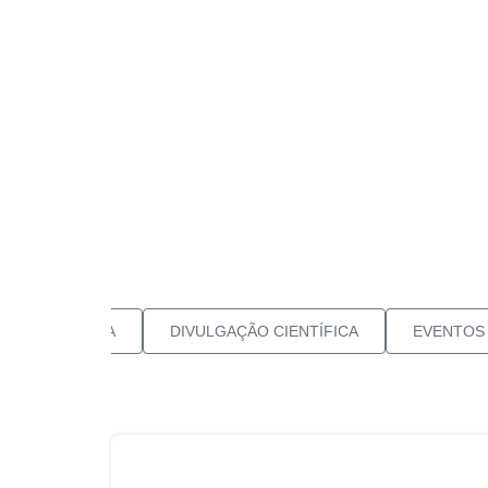
Leia a notícia
LIAÇÃO CLÍNICA
DIVULGAÇÃO CIENTÍFICA
EVENTOS