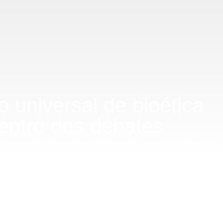
 universal de bioética
entro dos debates
ou uma versão atualizada da Declaração Universal de Bioética
ública. O documento traz novas diretrizes sobre inteligência
 discriminação. Entenda o que muda e como isso pode impactar