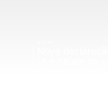
ALERTA!
Nova declaração
IA e saúde no c
A International Chair in Bioethics divulg
e Direitos Humanos, aberta para análise p
artificial (IA), saúde global e combate à
pesquisas e políticas públicas.