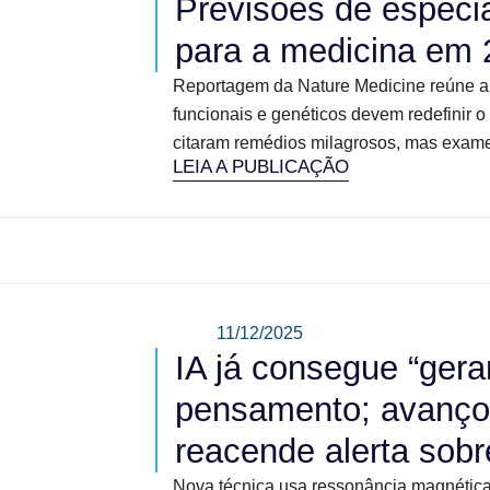
Previsões de especia
para a medicina em
Reportagem da Nature Medicine reúne a
funcionais e genéticos devem redefinir 
citaram remédios milagrosos, mas exames 
LEIA A PUBLICAÇÃO
11/12/2025
IA já consegue “gera
pensamento; avanço
reacende alerta sobr
Nova técnica usa ressonância magnética 