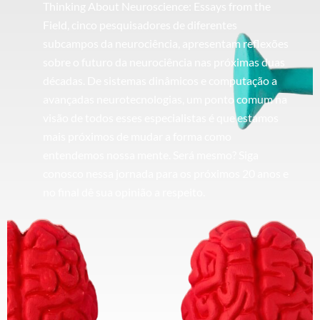
Thinking About Neuroscience: Essays from the
Field, cinco pesquisadores de diferentes
subcampos da neurociência, apresentam reflexões
sobre o futuro da neurociência nas próximas duas
décadas. De sistemas dinâmicos e computação a
avançadas neurotecnologias, um ponto comum na
visão de todos esses especialistas é que estamos
mais próximos de mudar a forma como
entendemos nossa mente. Será mesmo? Siga
conosco nessa jornada para os próximos 20 anos e
no final dê sua opinião a respeito.