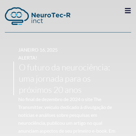
JANEIRO 16, 2025
ALERTA!
O futuro da neurociência:
uma jornada para os
próximos 20 anos
No final de dezembro de 2024 o site The
Transmitter, veículo dedicado à divulgação de
notícias e análises sobre pesquisas em
neurociência, publicou um artigo no qual
anunciam aspectos de seu primeiro e-book. Em