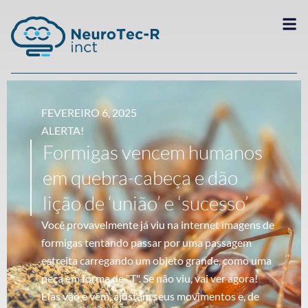
FEVEREIRO 6, 2025
ALERTA!
Formigas vencem humanos
em quebra-cabeça e dão
lição de ‘união’ e ‘sucesso’
Você provavelmente já viu na internet imagens de
formigas tentando passar por uma passagem
estreita carregando um objeto grande, como uma
peça em forma de "T". Se não viu, vai ver agora!
Elas vão e vêm, ajustam seus movimentos e, de