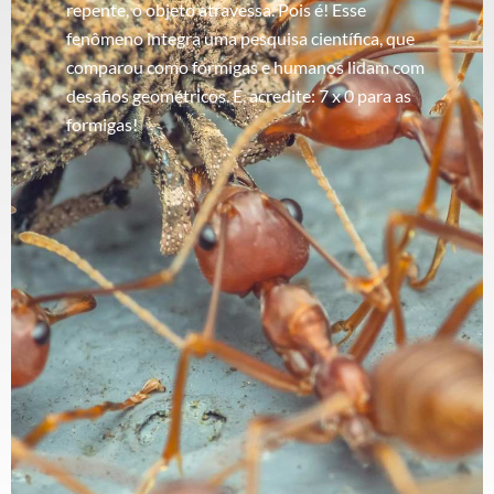
repente, o objeto atravessa. Pois é! Esse
fenômeno integra uma pesquisa científica, que
comparou como formigas e humanos lidam com
desafios geométricos. E, acredite: 7 x 0 para as
formigas!