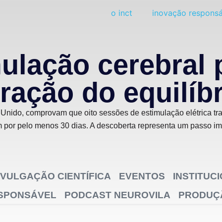
o inct
inovação responsá
ulação cerebral 
ação do equilíbr
 Unido, comprovam que oito sessões de estimulação elétrica t
m por pelo menos 30 dias. A descoberta representa um passo i
IVULGAÇÃO CIENTÍFICA
EVENTOS
INSTITUC
ESPONSÁVEL
PODCAST NEUROVILA
PRODUÇÃ