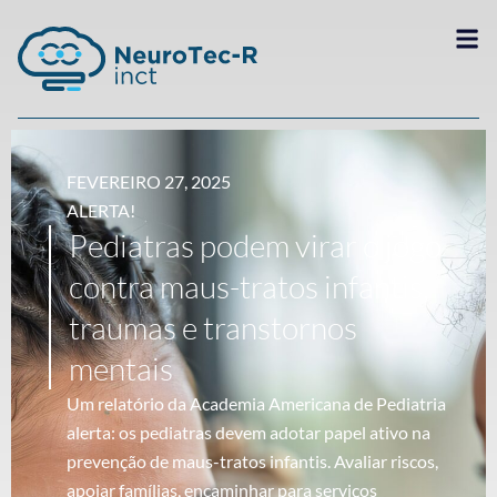
FEVEREIRO 27, 2025
ALERTA!
Pediatras podem virar o jogo
contra maus-tratos infantis,
traumas e transtornos
mentais
Um relatório da Academia Americana de Pediatria
alerta: os pediatras devem adotar papel ativo na
prevenção de maus-tratos infantis. Avaliar riscos,
apoiar famílias, encaminhar para serviços