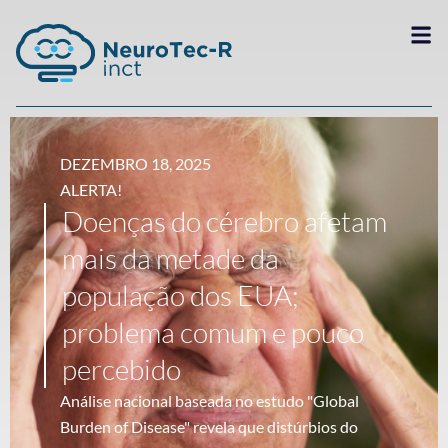
DEZEMBRO 18, 2025
ALERTA!
Doenças do cérebro afetam
mais da metade da
população dos EUA;
problema comum e pouco
percebido
Análise nacional baseada no estudo "Global
Burden of Disease" revela que distúrbios do