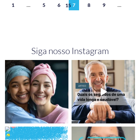
1
…
5
6
7
8
9
…
15
Siga nosso Instagram