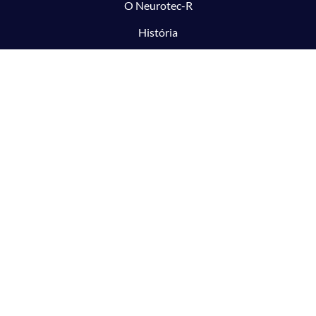
O Neurotec-R
História
Equipe
Laboratórios parceiros
Pesquisa e Inovação responsável
O CTMM
Conecte
Notícias
Linhas de Pesquisa
Aviso Legal