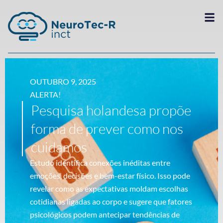
OUTUBRO 9, 2025
ALERTA!
Pesquisa holandesa propõe
forma de prever como nos
cuidamos
Estudo identifica conexões inéditas entre
emoções, decisões e bem-estar físico. Isso pode
revelar como as expectativas moldam escolhas
cotidianas ligadas ao corpo e sugere que fatores
psicológicos podem antecipar tendências de