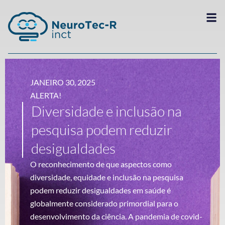
JANEIRO 30, 2025
ALERTA!
Diversidade e inclusão na
pesquisa podem reduzir
desigualdades
O reconhecimento de que aspectos como
diversidade, equidade e inclusão na pesquisa
podem reduzir desigualdades em saúde é
globalmente considerado primordial para o
desenvolvimento da ciência. A pandemia de covid-