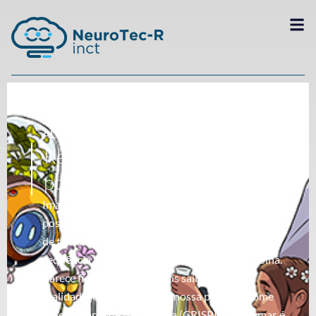
MARÇO 11, 2025
ALERTA!
Revolução CRISPR e como
podemos deletar genes
Imagine um mundo onde mutações genéticas
possam ser corrigidas com a precisão de um editor
de texto. Deletou um erro aqui, ajustou uma
sequência ali e pronto: um gene novinho em folha.
Parece ficção científica? Pois saiba que essa
realidade já está batendo à nossa porta. O nome
parece marca de batata frita (CRISPR-Cas9), mas é