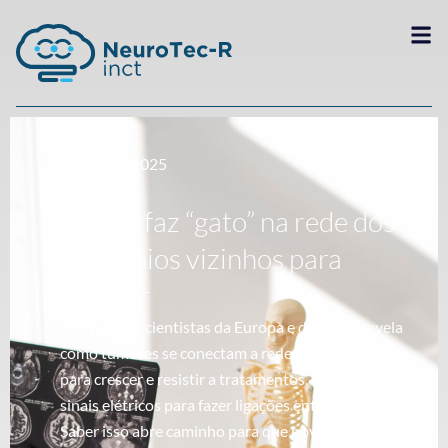
MAIO 20, 2025
ALERTA!
Tumor faz “gato” na rede dos
neurônios vizinhos para
crescer
Pesquisa de cientistas da Europa e dos EUA revela
como tumores se conectam a redes neuronais
para crescer e resistir a tratamentos. Eles usam
sinais elétricos para fazer ligações entre as células.
Saber isso abre caminho para que novos estudos