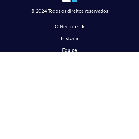
© 2024 Todos os direitos reservados
O Neurotec-R
História
Equipe
Laboratórios parceiros
Pesquisa e Inovação responsável
O CTMM
Conecte
Notícias
Linhas de Pesquisa
Aviso Legal